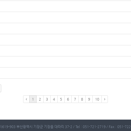
1
2
3
4
5
6
7
8
9
10
)619-903 부산광역시 기장군 기장읍 대라리 37-2 / Tel : 051-721-2719 / Fax : 051-722-