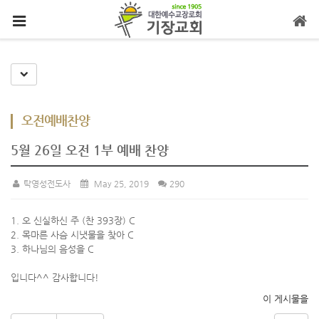
메뉴 건너뛰기
Toggle Dropdown
오전예배찬양
5월 26일 오전 1부 예배 찬양
탁영성전도사
May 25, 2019
290
1. 오 신실하신 주 (찬 393장) C
2. 목마른 사슴 시냇물을 찾아 C
3. 하나님의 음성을 C
입니다^^ 감사합니다!
이 게시물을