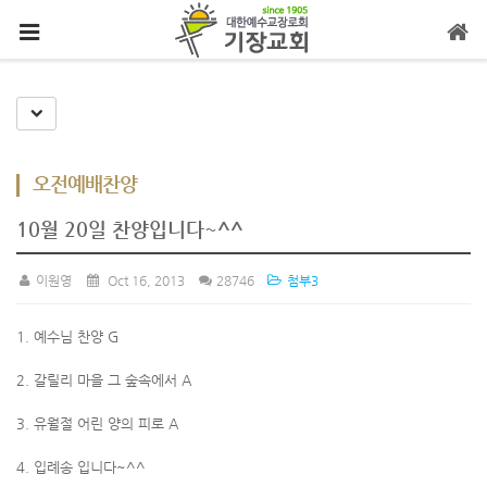
메뉴 건너뛰기
Toggle Dropdown
오전예배찬양
10월 20일 찬양입니다~^^
이원영
Oct 16, 2013
28746
첨부3
1. 예수님 찬양 G
2. 갈릴리 마을 그 숲속에서 A
3. 유월절 어린 양의 피로 A
4. 입례송 입니다~^^