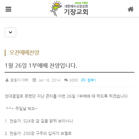
메뉴 건너뛰기
Toggle Dropdown
오전예배찬양
1월 26일 1부예배 찬양입니다.
울울이 아빠
Jan 16, 2014
3690
첨부1
성대결절로 못했던 지난 콘티를 이번 26일 1부예배 때 하도록 하겠습니다.
^^* 주일날 뵈요~
1. 찬송가: 524장 갈 길을 밝히 보이시니
2. 찬송가: 250장 구주의 십자가 보혈로