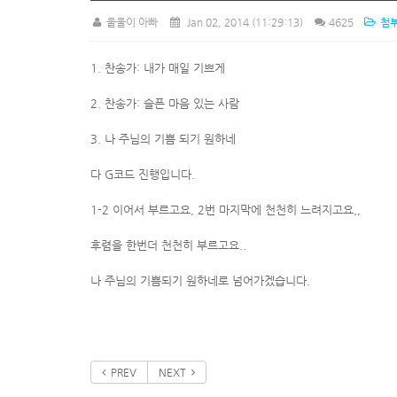
울울이 아빠
Jan 02, 2014
(11:29:13)
4625
첨부
1. 찬송가: 내가 매일 기쁘게
2. 찬송가: 슬픈 마음 있는 사람
3. 나 주님의 기쁨 되기 원하네
다 G코드 진행입니다.
1-2 이어서 부르고요, 2번 마지막에 천천히 느려지고요,,
후렴을 한번더 천천히 부르고요..
나 주님의 기쁨되기 원하네로 넘어가겠습니다.
PREV
NEXT