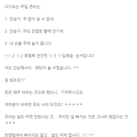
다가오는 주일 콘티는..
1. 찬송가: 주 없이 살 수 없네
2. 찬송가: 주의 친절한 팔에 안기세
3. 내 손을 주께 높이 듭니다.
1-> 2 -> 2 후렴부 천천히 -> 3 -> 입례송 순서입니다.
저는 단순해서리.. 패턴이 늘 이렇습니다. ^^
참 쉽죠잉??
옷은 매주 바뀌는 것으로 했으니.. 기억하시고요..
여러분이 바뀌면 옷도 사야 되것죠? ㅋㅋㅋㅋㅋ
우리는 살도 찌면 안된다는 것... 하지만 살 빠지는 것은 그나마 괜찮다는 것..
ㅋㅋㅋ
찬양팀에서 빠지지도 말고.. 살도 찌찌 맙시다. !!! ^^