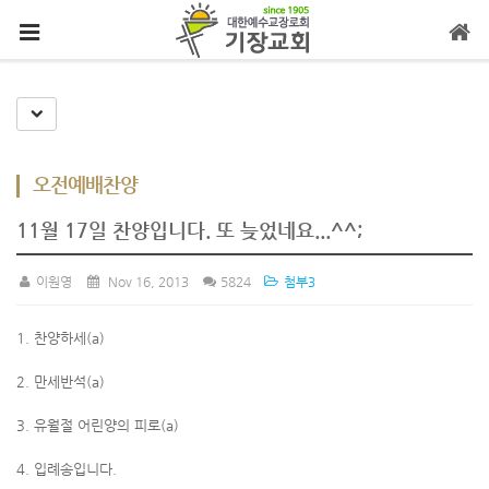
메뉴 건너뛰기
Toggle Dropdown
오전예배찬양
11월 17일 찬양입니다. 또 늦었네요...^^;
이원영
Nov 16, 2013
5824
첨부3
1. 찬양하세(a)
2. 만세반석(a)
3. 유월절 어린양의 피로(a)
4. 입례송입니다.