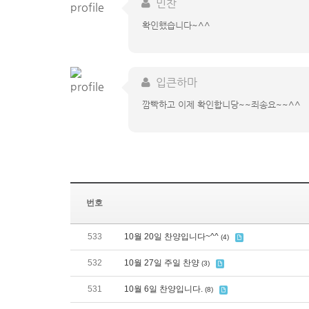
민찬
확인했습니다~^^
입큰하마
깜빡하고 이제 확인합니당~~죄송요~~^^
번호
533
10월 20일 찬양입니다~^^
(4)
532
10월 27일 주일 찬양
(3)
531
10월 6일 찬양입니다.
(8)