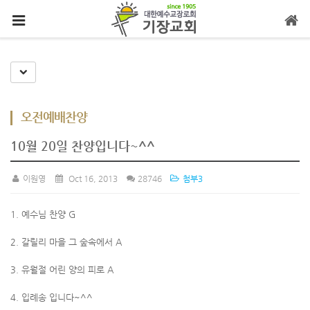
메뉴 건너뛰기
Toggle Dropdown
오전예배찬양
10월 20일 찬양입니다~^^
이원영
Oct 16, 2013
28746
첨부3
1. 예수님 찬양 G
2. 갈릴리 마을 그 숲속에서 A
3. 유월절 어린 양의 피로 A
4. 입례송 입니다~^^