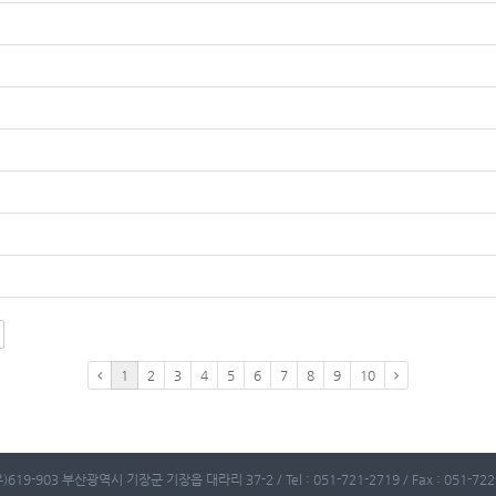
1
2
3
4
5
6
7
8
9
10
)619-903 부산광역시 기장군 기장읍 대라리 37-2 / Tel : 051-721-2719 / Fax : 051-722-