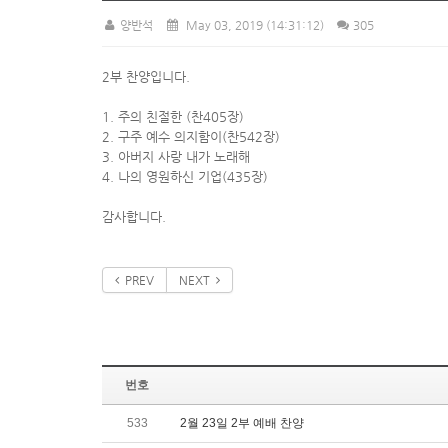
양반석
May 03, 2019
(14:31:12)
305
2부 찬양입니다.
1. 주의 친절한 (찬405장)
2. 구주 예수 의지함이(찬542장)
3. 아버지 사랑 내가 노래해
4. 나의 영원하신 기업(435장)
감사합니다.
PREV
NEXT
번호
533
2월 23일 2부 예배 찬양