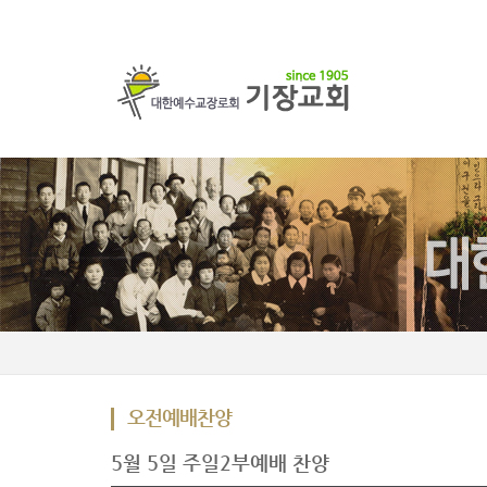
오전예배찬양
5월 5일 주일2부예배 찬양