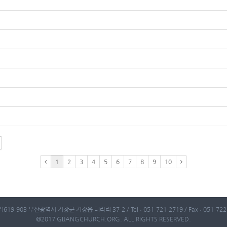
1
2
3
4
5
6
7
8
9
10
)619-903 부산광역시 기장군 기장읍 대라리 37-2 / Tel : 051-721-2719 / Fax : 051-722-
@2017 GIJANGCHURCH.ORG. ALL RIGHTS RESERVED.