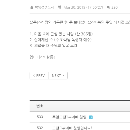
탁영성전도사
Mar 30, 2019
(17:50:27)
230
샬롬!^^ 평안 가득한 한 주 보내셨나요^^ 복된 주일 되시길 
1. 마음 속에 근심 있는 사람 (찬 365장)
2. 살아계신 주 (주 하나님 독생자 예수)
3. 괴로울 때 주님의 얼굴 보라
입니다^^ 샬롬!!
PREV
NEXT
번호
533
주일오전1부예배 찬양
532
오전 1부예배 찬양입니다!