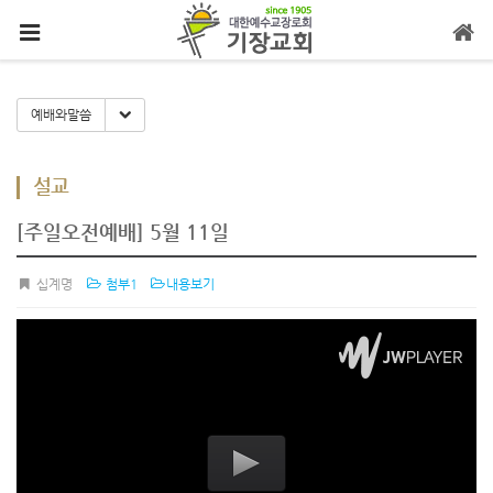
메뉴 건너뛰기
Toggle Dropdown
예배와말씀
설교
[주일오전예배] 5월 11일
십계명
첨부1
내용보기