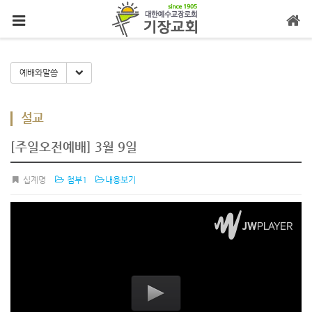
메뉴 건너뛰기
Toggle Dropdown
예배와말씀
설교
[주일오전예배] 3월 9일
십계명
첨부1
내용보기