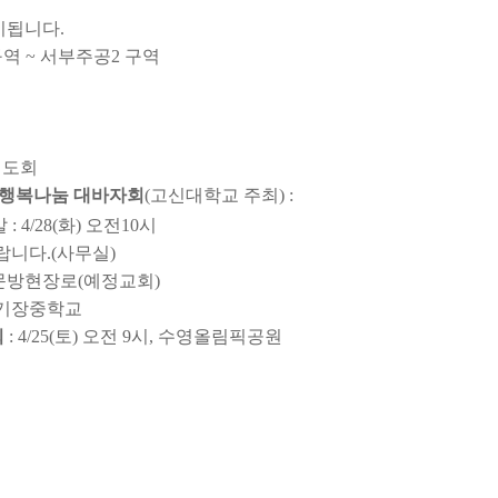
시됩니다.
1 구역 ~ 서부주공2 구역
여전도회
 행복나눔 대바자회
(고신대학교 주최) :
 : 4/28(화) 오전10시
니다.(사무실)
강사 -문방현장로(예정교회)
소: 기장중학교
회
: 4/25(토) 오전 9시, 수영올림픽공원