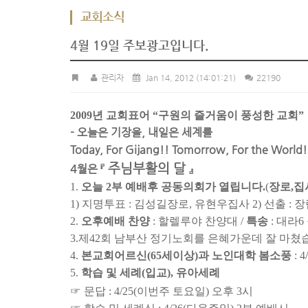
교회소식
4월 19일 주보광고입니다.
관리자
Jan 14, 2012
(14:01:21)
22190
2009년 교회표어 “구원의 즐거움이 풍성한 교회”
- 오늘은 기장을, 내일은 세계를
Today, For Gijang!! Tomorrow, For the World!
주님부활의 달
4월은 『
』
1.
오늘 2부 예배후 공동의회가 열립니다.
(
장로,집
1) 지명투표 : 김성길장로, 유현우집사 2) 선출 : 장
2.
오후예배 찬양
: 할렐루야 찬양대 /
특송
: 대라6
3.
제42회 남부산 정기노회를 은혜가운데 잘 마쳤
4.
본교회어르신(65세이상)과 노인대학 봄소풍
: 
5.
학습 및 세례(입교), 유아세례
☞ 문답 : 4/25(이번주 토요일) 오후 3시