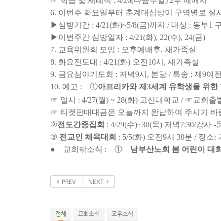
☞ 학습 및 세례식 : 4/26(다음주일) 2부 예배시
6. 이번주 화요일부터 춘계대심방이 구역별로 실
▶심방기간 : 4/21(화)~5/8(금)까지 / 대상 : 동부
▶이번주간 심방일자 : 4/21(화), 22(수), 24(금)
7. 교육위원회 모임 : 오후예배후, 새가족실
8. 화요전도대 : 4/21(화) 오전10시, 새가족실
9. 금요심야기도회 : 저녁9시, 본당 / 특송 : 제9
10. 예고 : ①
아프리카와 제3세계 유학생을 위한
☞ 일시 : 4/27(월) ~ 28(화) 고신대학교 / ☞교회출발
☞ 티켓판매대금은 오늘까지 완납하여 주시기 바랍
②
전도간증집회
: 4/29(수)~30(목) 저녁7:30/
③
전교인 체육대회
: 5/5(화) 오전9시 30분 / 장
● 교회밖소식 : ①
남부산노회 봄 어린이 대
PREV
NEXT
전체
교회소식
교우소식