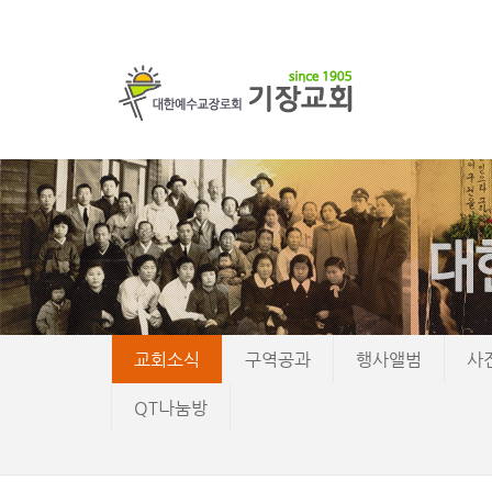
교회소식
구역공과
행사앨범
사
QT나눔방