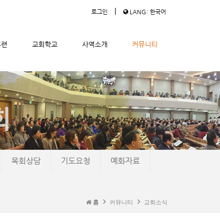
|
로그인
LANG: 한국어
훈련
교회학교
사역소개
커뮤니티
목회상담
기도요청
예화자료
홈
커뮤니티
교회소식