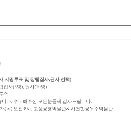
!
사 지명투표 및 장립집사,권사 선택)
립집사(5명), 권사(10명)
 구역
습니다. 수고해주신 모든분들께 감사드립니다.
4/23(목) 오전 8시, 고성공룡박물관& 사천항공우주박물관