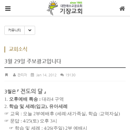
메뉴 건너뛰기
Toggle Dropdown
커뮤니티
교회소식
3월 29일 주보광고입니다
관리자
Jan 14, 2012
19130
전도의 달
3월은 『
』
1.
오후예배 특송 :
대라4 구역
2.
학습 및 세례(입교), 유아세례
☞ 교육 : 오늘 2부예배후 (세례:새가족실, 학습 :교역자실)
☞ 문답 : 4/25(토) 오후 3시
☞ 학습 및 세례 : 4/26(주일) 2부 예배시