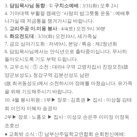
3.
담임목사님 동향
: ①
구치소예배
: 3/31(화) 오후 2시
4. 기아대책 부활절 캠페인 ‘사랑의 밥그릇통 운동’ : 예배후
나가실 때 저금통을 챙겨가시길 바랍니다.
5.
교리주공 이.미용 봉사
: 4/4(토) 오전 9시 30분
6.
화요전도대
: 3/31(화) 오전10시, 새가족실
7. 금요 심야기도회 : 저녁9시, 본당 / 특송 : 제2청년회
8. 담임목사님께서는 안식년으로 출타중이십니다. 무사히
돌아오시도록 기도 부탁 드립니다.
9. 교우소식 : ① 소천 : 대라4 구역 고명자집사 친정모친(故
양군보성도), 청강구역 김분선성도 남편
(故 최귀동성도)께서 소천하시어 장례를 마쳤습니다. 유가족
을 위해 기도해주시기 바랍니다.
10. 4월 봉사위원 : 1부▶ 장로 : 김효권 ▶ 집사 : 이상철 김태
희 이인자 이혜자 송경자
2부▶ 장로 : 노흥오 ▶ 집사 : 이성모 손은주 이미정 이정옥
조호선
● 교회밖 소식 : ① 남부산주일학교연합회 순회헌신예배: