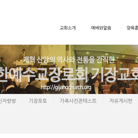
교회소개
예배와말씀
양육
메뉴 건너뛰기
진자랑방
기장포토
가족사진콘테스트
자유게시판