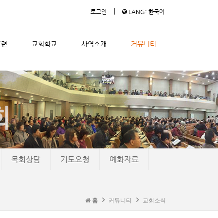
|
로그인
LANG: 한국어
훈련
교회학교
사역소개
커뮤니티
목회상담
기도요청
예화자료
홈
커뮤니티
교회소식