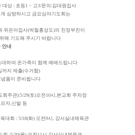
 대상 : 초등1 ~ 고
3/문의:김대원집사
롭게 심방하시고 금요심야기도회는
친과 위은아
집사(박철홍성도)의 친정부친이
해 기도해 주시기 바랍니다
 안내
 초대하여 온가족이 함께 예배드립니다
까지 제출(수거함)
기념품이 준비됩니다
도회
주관)
:
5/29(토)
오전
10시,
본교회
주차장
,
모자,
신발 등
회 : 5/18(화) 오전
9시, 강서실내체육관
회 :
5/20(목) 오전11시,
강서실내체육관