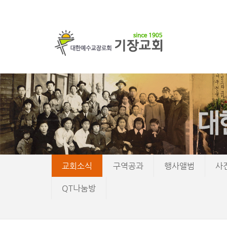
교회소식
구역공과
행사앨범
사
QT나눔방