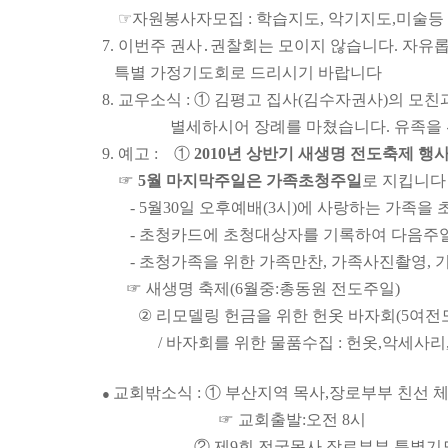
☞
자원봉사자
모집 : 학습지도, 악기지도,
미술등 /
7. 이번주 권사
․
권찰회는 모이지 않습니다. 자유
특별 가정기도회로 드리시기 바랍니다
8. 교우소식 : ① 김평고 집사(김수자권사)의 모
별세하시어 장례를 마쳤습니다. 유족을 위
9. 예고 : ①
2010년 상반기 새
생명 전도축제 행사
☞
5월 마지막주일은 가족초청주일
로 지킵니다
- 5월
30일 오후예배(3시)에 사랑하는 가족을
- 초청카드에 초청대상자를 기록하여 다음주일
- 초청가족을 위한 가족만찬, 가족사진촬영, 
☞ 새
생명 축제
(6월중
:
총동원 전도주일)
②
리모델링 헌금을 위한 헌옷 바자회(5여전
/ 바자회를 위한 물품수집 : 헌옷,
악세사리
교회밖소식 : ① 부산지역 목사,
장로부부 친선 체육대
●
☞ 교회출발
:
오전 8시
② 제9회 전국
목사,
장로부부 특별기도