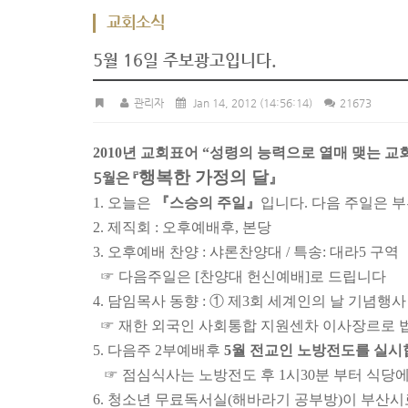
교회소식
5월 16일 주보광고입니다.
관리자
Jan 14, 2012
(14:56:14)
21673
2010년 교회표어 “성령의 능력으로 열매 맺는 교
행복한 가정의 달
5월은 『
』
1. 오늘은
『스승의 주일』
입니다. 다음 주일은 
2. 제직회 : 오후예배후, 본당
3.
오후예배 찬양 : 샤론
찬양대 / 특송
: 대라5 구역
☞ 다음주일은 [찬양대 헌신예배]로 드립니다
4. 담임목사 동향 : ① 제3회 세계인의 날 기념행사 : 
☞ 재한 외국인 사회통합 지원센차 이사장르로 
5.
다음주 2부예배후
5월
전교인 노방전도를 실시
☞ 점심식사는 노방전도 후 1시30분 부터 식당
6. 청소년 무료독서실(해바라기 공부방)이 부산