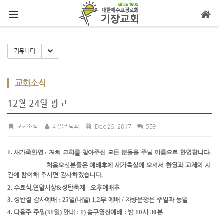
메뉴 건너뛰기
Toggle Dropdown
커뮤니티
교회소식
12월 24일 광고
교회소식
매일주님과
Dec 26, 2017
559
1.
새가족환영
:
저희 교회를 찾아주신 모든 분들을 주님 이름으로 환영합니다
.
처음오신
분들은 예배
후에 새가족실에 오셔서 환영과 교제의 시
간에 참여해 주시면 감사하겠습니다
.
2.
수료식
,
연말시상
&
성탄축제
:
오후예배
후
3.
성탄절 감사예배
: 25
일
(
내일
) 1,2
부 예배
/
차량운행은 주일과 동일
4.
다음주 주일
(31
일
)
안내
: 1)
송구영신예배
:
밤
10
시
30
분