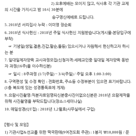
2)
오후예배는 모이지 않고
,
식사
후 각 기관 교제
의 시간을 가지시고 밤
10
시
30
분에
송구영신예배로 드립니다
.
5. 2018
년 서리집사 누락
:
이미영 장순희
6. 2018
년 식사헌신
: 2018
년 주일 식사헌신 지원받습니다
(
게시물
:
본당입구에
부착
)
☞
기념일
(
생일
,
결혼
,
진갑
,
팔순
,
돌등
)
있으시거나 자원해서 헌신하고자 하시
는 분
7.
일대일
제자양육 교사과정
모집
(
신청자격
:
세례교인
중 일대일 제자양육 동반
자 과정
(16
주
)
을 이수하신
분
)
☞
일시
: 8
주
과정
(1/7(
주일
) ~ 3/4(
주일
) /
주일 오후
1:00-3:00)
8.
구역편성 및 수정 확인
:
전화번호
,
주소등 수정부분이 있으면 표기바랍니다
.
(1
층 복도에 있는 성경통독표에 게재
)
9.
요람사진촬영
:
직분자로
임명되신
분
중
사진이
없으신
분은
2018
년 요람제작을
위해 사진촬영을 부탁드립니다
(
장소
:1
세미나실
)
10.
매일성경
(QT
집
) : 2018
년
1,2
월호
(
사무실에서 구입
)
【
행사 및 모임
】
1)
기관사업
&
선교를 위한 떡국판매
(9
여전도회 주관
) : 1
봉지
￦
10,000
원
/
문