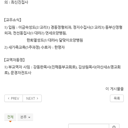
의
:
최신진집사
【
교우소식
】
1)
입원
:
이금숙성도
(2/
교리
1)
경동정형외과
,
정지수집사
(2/
교리
3)
동부산정형
외과
,
천선동집사
(1/
대라
2)
연세요양병원
,
한희열성도
(1/
대라
4)
달맞이요양병원
2)
새가족교육
(5
주과정
)
수료자
:
한명자
【
교역자동정
】
1)
부교역자 사임
:
강동완목사
(
진해동부교회로
),
김상원목사
(
마산
새소명교회
로
),
문경자
전도사
이 게시물을
PREV
NEXT
목록
전체
분류