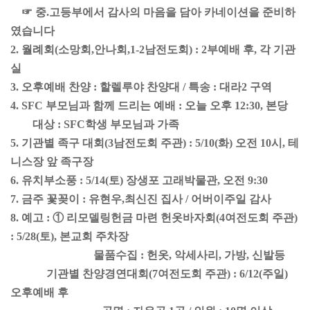
☞ 중.고등부에서 감사의 마음을 담아 카네이션을 준비하
였습니다
2. 월례회(소망회,안나회,1-2남전도회) : 2부예배 후, 각 기관
실
3. 오후예배 찬양 : 할렐루야 찬양대 / 특송 : 대라2 구역
4. SFC 부모님과 함께 드리는 예배 : 오늘 오후 12:30, 본당
대상 : SFC학생 부모님과 가족
5. 기관별 족구 대회(3남전도회 주관) : 5/10(화) 오전 10시, 테
니스장 앞 족구장
6. 유치부소풍 : 5/14(토) 장생포 고래박물관, 오전 9:30
7. 금주 꽃꽂이 : 유현우,최신진 집사 / 어버이주일 감사
8. 예고 : ① 리모델링헌금 마련 헌옷바자회(4여전도회 주관)
: 5/28(토), 본교회 주차장
물품수집 : 헌옷, 악세사리, 가방, 신발등
기관별 찬양경연대회(7여전도회 주관) : 6/12(주일)
오후예배 후