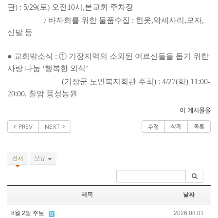
관) : 5/29(토) 오전
10시,
본교회 주차장
/ 바자회를 위한 물품수집 : 헌옷,
악세사리,
모자,
신발 등
● 교회밖소식 : ① 기장지역의 소외된 어르신들을 돕기 위한
사랑 나눔 ‘행복한 외식’
(기장군 노인복지회관 주최) : 4/27(화) 11:00-
20:00, 칠암 풍성농원
이 게시물을
PREV
NEXT
수정
삭제
목록
전체
분류
제목
날짜
8월 2일 주보
2026.08.01