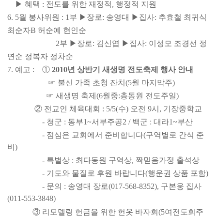
▶ 혜택 : 전도를 위한 재정적, 행정적 지원
6. 5월 봉사위원 : 1부
▶장로
: 송영대 ▶집사
: 추효철 최귀식
최순자B 허순예 현인순
2부 ▶장로
: 김신엽 ▶집사
: 이성모 조경선 정
연순 정복자 정차순
7. 예고 : ①
2010년 상반기 새
생명 전도축제 행사 안내
☞ 불신 가족 초청 잔치(5월 마지막주)
☞ 새
생명 축제
(6월중
:
총동원 전도주일)
② 전교인 체육대회 : 5/5(수) 오전 9시, 기장중학교
- 청군 : 동부1~서부주공2 / 백군 : 대라1~부산
- 점심은 교회에서 준비합니다(구역별로 간식 준
비)
- 특별상 : 최다동원 구역상, 짝
믿음가정 출석상
- 기도와 물질로 후원 바랍니다(행운권 상품 포함)
- 문의 : 송영대 장로(017-568-8352), 구본웅 집사
(011-553-3848)
③ 리모델링 헌금을 위한 헌옷 바자회(5여전도회
주