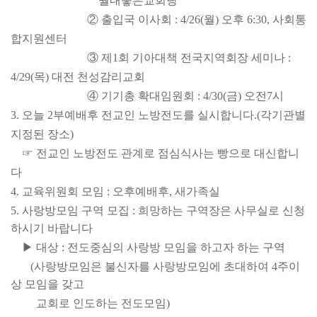
월내
좋은교회당
② 출입국 이사회 : 4/26(월) 오후 6:30, 사회
통
합
지원센터
③ 제1회 기아대책 전국지역회장 세미나 :
4/29(목) 대전 천성감리교회
④ 기기총 확대임원회 : 4/30(금) 오전
7시
3. 오늘 2부예배후 전교인 노방전도를 실시합니다.(각
기관
별
지정된 장소
)
☞ 전교인 노방전도 관계로 점심식사는 빵으로 대신합니
다
4. 교육위원회 모임 : 오후예배후, 새가족실
5. 사랑방
모임 구역 모집 : 희망하는 구역장은 사무실로 신청
하시기 바랍니다
▶ 대상 : 전도중심의 사랑방 모임을 하고자 하는 구역
(사랑방
모임은 불신자를 사랑방
모임에 초대하여 4주
이
상 모임을 갖고
교회로 인도하는 전도모임)