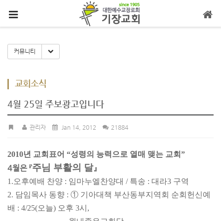
메뉴 건너뛰기
Toggle Dropdown
커뮤니티
교회소식
4월 25일 주보광고입니다
관리자
Jan 14, 2012
21884
2010년 교회표어 “성령의 능력으로 열매 맺는 교회”
주님 부활의 달
4월은 『
』
1.
오후예배 찬양 : 임마누엘
찬양대 / 특송 : 대라3 구역
2. 담임목사 동향 : ① 기아대책 부산동부지역회 순회헌신예
배 : 4/25(오늘) 오후 3시,