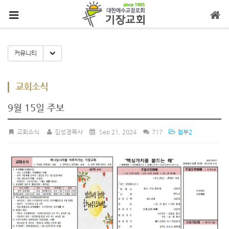
메뉴 건너뛰기
Toggle Dropdown
커뮤니티
교회소식
9월 15일 주보
교회소식
김성경목사
Sep 21, 2024
717
첨부2