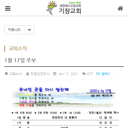
메뉴 건너뛰기
Toggle Dropdown
커뮤니티
교회소식
1월 17일 주보
교회소식
탁영성전도사
Jan 17, 2021
677
첨부2