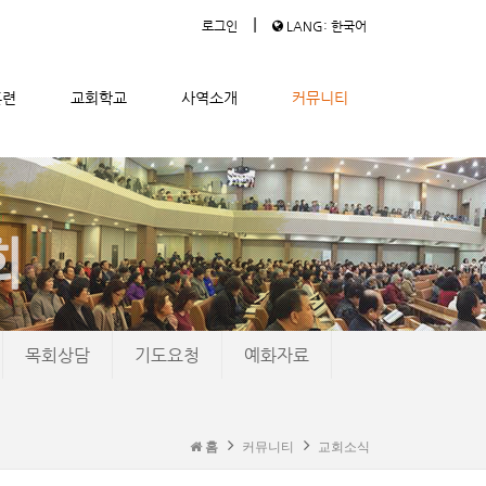
|
로그인
LANG: 한국어
훈련
교회학교
사역소개
커뮤니티
목회상담
기도요청
예화자료
홈
커뮤니티
교회소식