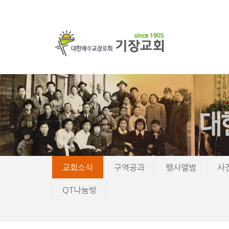
교회소식
구역공과
행사앨범
사
QT나눔방