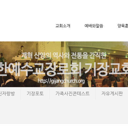
교회소개
예배와말씀
양육
메뉴 건너뛰기
진자랑방
기장포토
가족사진콘테스트
자유게시판