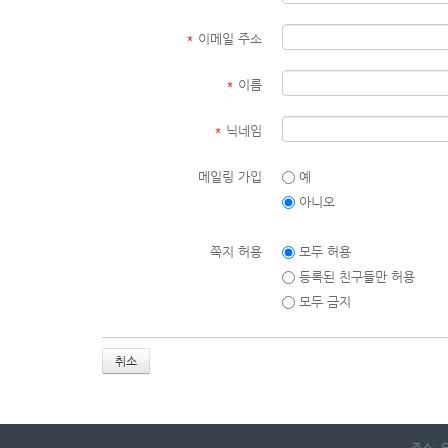
*
이메일 주소
*
이름
*
닉네임
메일링 가입
예
아니오
쪽지 허용
모두 허용
등록된 친구들만 허용
모두 금지
취소