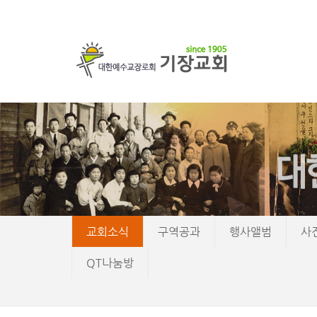
교회소식
구역공과
행사앨범
사
QT나눔방