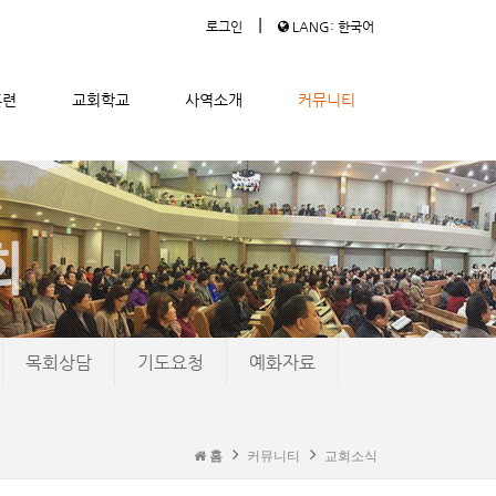
|
로그인
LANG: 한국어
훈련
교회학교
사역소개
커뮤니티
목회상담
기도요청
예화자료
홈
커뮤니티
교회소식