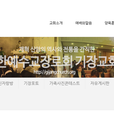
교회소개
예배와말씀
양육
메뉴 건너뛰기
진자랑방
기장포토
가족사진콘테스트
자유게시판