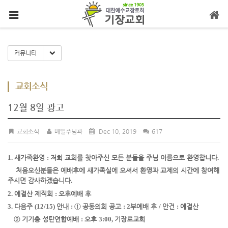
메뉴 건너뛰기
Toggle Dropdown
커뮤니티
교회소식
12월 8일 광고
교회소식
매일주님과
Dec 10, 2019
617
1.
새가족환영
:
저희 교회를 찾아주신 모든 분들을 주님 이름으로 환영합니다
.
처음오신
분들은 예배
후에 새가족실에 오셔서 환영과 교제의 시간에 참여해
주시면 감사하겠습니다
.
2.
예결산 제직회
:
오후예배 후
3.
다음주
(12/15)
안내
:
①
공동의회 공고
: 2
부예배 후
/
안건
:
예결산
②
기기총 성탄연합예배
:
오후
3:00,
기장로교회