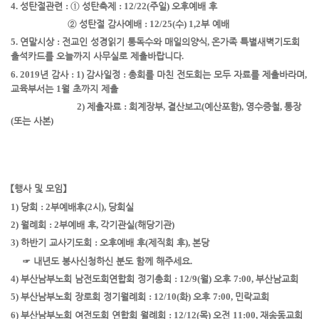
4.
성탄절관련
:
①
성탄축제
: 12/22(
주일
)
오후예배 후
②
성탄절 감사예배
: 12/25(
수
) 1,
2
부 예배
5.
연말시상
:
전교인 성경읽기 통독수와 매일의양식
,
온가족 특별새벽기도회
출석카드를 오늘까지 사무실로 제출바랍니다
.
6. 2019
년 감사
: 1)
감사일정
:
총회를 마친 전도회는 모두 자료를 제출바라며
,
교육부서는
1
월 초까지 제출
2)
제출자료
:
회계장부
,
결산보고
(
예산포함
),
영수증철
,
통장
(
또는 사본
)
【
행사 및 모임
】
1)
당회
: 2
부예배후
(2
시
),
당회실
2)
월례회
: 2
부예배 후
,
각기관실
(
해당기관
)
3)
하반기 교사기도회
:
오후예배 후
(
제직회 후
),
본당
☞
내년도 봉사신청하신 분도 함께 해주세요
.
4)
부산남부노회 남전도회연합회 정기총회
: 12/9(
월
)
오후
7:00,
부산남교회
5)
부산남부노회 장로회 정기월례회
: 12/10(
화
)
오후
7:00,
민락교회
6)
부산남부노회 여전도회 연합회 월례회
: 12/12(
목
)
오전
11:00,
재송동교회