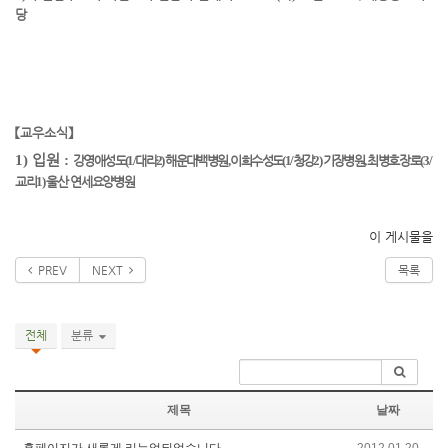
당
【
교우소식
】
1)
입원
:
강영애성도
(1/
대라
2)
해운대백병원
,
이희수성도
(1/
청강
2)
기장병원
,
최병호장로
(3/
교리
1)
울산 연세요양병원
이 게시물을
PREV
NEXT
목록
전체
분류
제목
날짜
홈페이지가 새롭게 리뉴얼되었습니다.
2012.01.20