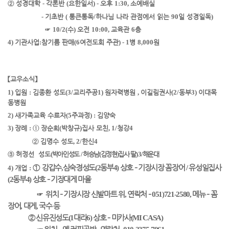
②
성경대학
-
각론반
(
요한일서
) -
오후
1:30,
소예배실
-
기초반
(
통큰통독
/
하나님 나라 관점에서 읽는
90
일 성경일독
)
☞
10/2(
수
)
오전
10:00,
교육관
6
층
4)
기관사업
:
참기름 판매
(6
여전도회 주관
) - 1
병
8,000
원
【
교우소식
】
1)
입원
:
김종환 성도
(3/
교리주공
1)
원자력병원
,
이길림권사
(2/
동부
3)
이대목
동병원
2)
새가족교육 수료자
(5
주과정
) :
김양숙
3)
장례
:
①
장순희
(
박창규
)
집사 모친
, 1/
청강
4
②
김명수 성도
, 2/
한신
4
③
허정선 성도
(
박아인성도
/
허승남
(
김정현
)
집사 딸
) 3/
해운대
①
강갑수
,
심숙경성도
(2
동부
4)
상호
–
기장시장 꼼장어
/
유성일집사
4)
개업
:
(2
동부
4)
상호
–
기장대게 마을
☞
위치
–
기장시장 신발마트 위
,
연락처
–
051)721-2580,
메뉴
–
꼼
장어
,
대게
,
국수 등
②
신유진성도
(1
대라
6)
상호
–
미카사
(MI CASA)