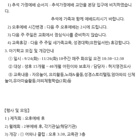
1)
추석 가정예배 순서지
-
추석가정예배 교안을 본당 입구에 비치하였습니
다
.
추석에 가족과 함께 예배드리시기 바랍니다
.
2)
오후예배 시간변경
:
다음 주 오후예배는
2
시에 드립니다
.
3)
다음 주 주일은 교회에서 점심식사를 준비하지 않습니다
.
4)
교육
휴강
-
다음 주 주일 새가족교육
,
성경대학
(
요한일서반
)
휴강합니다
.
3.
아기학교 모집 및 개강안내
①
일시
: 9/24(
화
) - 11/26(
화
) 10
주간 매주 화요일 오전
10:30
~
12:30
②
대상
:
생후
15
개월
~ 40
개월 어린이와 보호자
/
담당자
:
허지영
전도사
③
교육내용
:
자유놀이
,
요리활동
,
노래
&
율동
,
성경스토리텔링
,
엄마와의 신체
놀이
,
유아미술활동
,
야외체험학습
(2
회
)
등
【
행사 및 모임
】
1 )
제직회
:
오후예배 후
2)
월례회
: 2
부예배 후
,
각기관실
(
해당기관
)
3)
개강
:
①
어와나 클럽
:
오후
3:30,
교육관
3
층