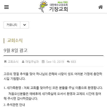
메뉴 건너뛰기
Toggle Dropdown
커뮤니티
교회소식
9월 8일 광고
교회소식
매일주님과
Sep 10, 2019
683
고유의 명절 추석을 맞아 하나님의 은혜와 사랑이 성도 여러분 가정에 충만하
시길 기원합니다
.
1.
새가족환영
:
저희 교회를 찾아주신 모든 분들을 주님 이름으로 환영합니다
.
처음오신
분들은 예배
후에 새가족실에 오셔서 환영과 교제의 시간에 참여
해 주시면 감사하겠습니다
.
2.
추석관련 안내