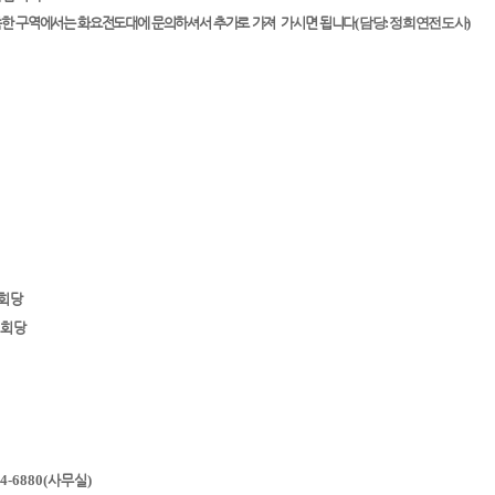
한 구역에서는 화요전도대에 문의하셔서 추가로 가져 가시면 됩니다
(
담당
:
정희연전도사
)
회당
회당
24-6880(
사무실
)