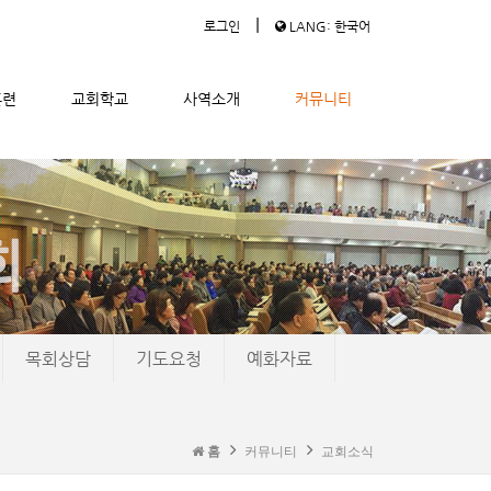
|
로그인
LANG: 한국어
훈련
교회학교
사역소개
커뮤니티
목회상담
기도요청
예화자료
홈
커뮤니티
교회소식