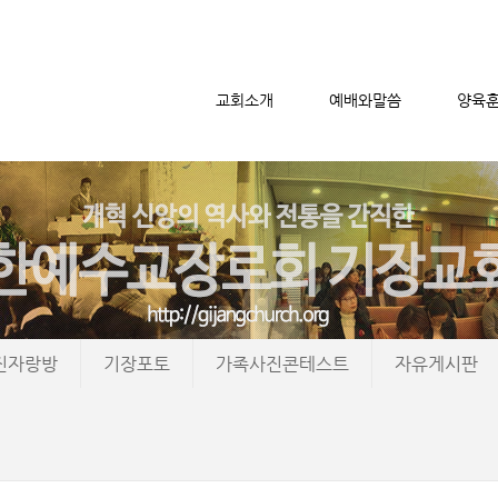
교회소개
예배와말씀
양육
메뉴 건너뛰기
진자랑방
기장포토
가족사진콘테스트
자유게시판