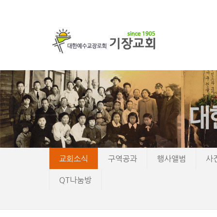
교회소식
구역공과
행사앨범
사
QT나눔방