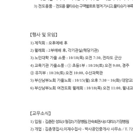
3)
전도용품
-
전도용 물티슈는 구역별로로 챙겨 가시고
,
물티슈가 부족
【
행사 및 모임
】
1)
제직회
:
오후예배 후
2)
월례회
: 2
부예배 후
,
각기관실
(
해당기관
)
3)
노인대학 가을 소풍
: 10/18(
목
)
오전
7:30,
전라도 군산
4)
교육기관 가을소풍
:
①
초등
1
부
: 10/20(
토
)
오전
9:00,
경주
②
유치부
: 10/20(
토
)
오전
10:00,
수산과학관
5)
부산남부노회 가을노회
: 10/15(
월
)
오후
7:30 ~ 16(
화
)
대양교
6)
부산남부노회 여전도회 월례회
: 10/18(
목
)
오전
11:00,
월내교
【
교우소식
】
1)
입원
:
김춘란 성도
(1/
청강
2)
기장병원
,
안숙희
권사
(1/
대라
2)
기장병원
2)
개업
:
김춘영집사
,
이재수집사
-
박사공인중개사 사무소
/ T. 7