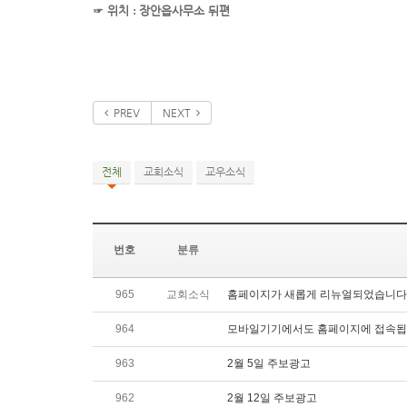
☞
위치
:
장안읍사무소 뒤편
PREV
NEXT
전체
교회소식
교우소식
번호
분류
965
교회소식
홈페이지가 새롭게 리뉴얼되었습니다
964
모바일기기에서도 홈페이지에 접속됩
963
2월 5일 주보광고
962
2월 12일 주보광고