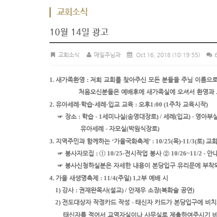
교회소식
10월 14일 광고
교회소식
매일주님과
Oct 16, 2018
(10:19:55)
6
1.
새가족환영
:
저희 교회를 찾아주신 모든 분들을 주님 이름으
처음오신
분들은 예배
후에 새가족실에 오셔서 환영과
2.
유아세례
·
학습
·
세례
·
입교 교육
:
오후
1:00 (1
주차 교육시작
)
☞
장소
:
학습
- 1
세미나실
(
송영대장로
) /
세례
(
입교
) -
영아부
유아세례
-
자모실
(
박원식장로
)
3.
지역주민과 함께하는
‘
가을국화축제
’ : 10/25(
목
)
-
11/3(
토
)
교회
☞
봉사자
모집
:
①
10/25
-
전시작업 봉사
②
10/26
~
11/2 -
안
☞
봉사
신청하실
분은 자세한 내용이 본당입구 유리문에 부착
4.
가을 새생명
축제
: 11/4(
주일
) 1,2
부 예배 시
1)
강사
:
권재완목사
(
설교
) /
안재우 소장
(
복화술 공연
)
2)
전도대상자 작정카드 작성
-
태신자 카드가 본당입구에 비
태신자를 적어서 교역자실이나 사무실로 제출하여주시기 