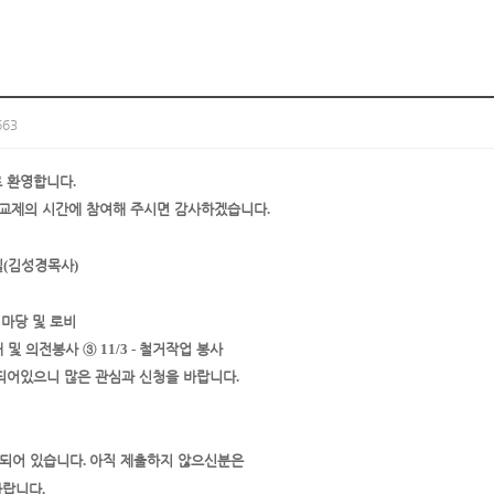
63
로 환영합니다
.
 교제의 시간에 참여해 주시면 감사하겠습니다
.
실
(
김성경목사
)
마당 및 로비
내 및 의전봉사
③
11/3 -
철거작업 봉사
되어있으니 많은 관심과 신청을 바랍니다
.
치되어 있습니다
.
아직 제출하지 않으신
분은
바랍니다
.