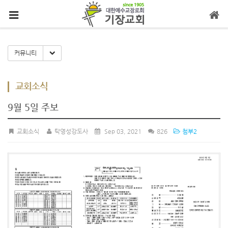
메뉴 건너뛰기
Toggle Dropdown
커뮤니티
교회소식
9월 5일 주보
교회소식
탁영성강도사
Sep 03, 2021
826
첨부2