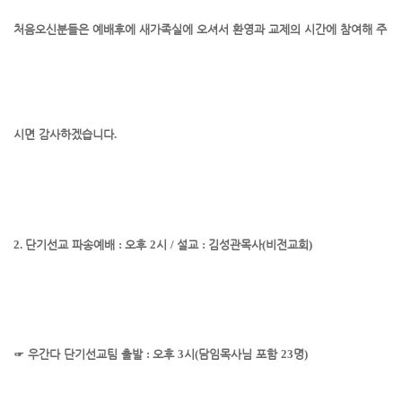
처음오신
분들은 예배
후에 새가족실에 오셔서 환영과 교제의 시간에 참여해 주
시면 감사하겠습니다
.
2.
단기선교 파송예배
:
오후
2
시
/
설교
:
김성관
목사
(
비전교회
)
☞
우간다 단기선교팀 출발
:
오후
3
시
(
담임목사님 포함
23
명
)