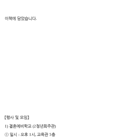
이책에 담았습니다
.
【
행사 및 모임
】
1)
결혼예비학교
(2
청년회주관
)
①
일시
:
오후
1
시
,
교육관
5
층