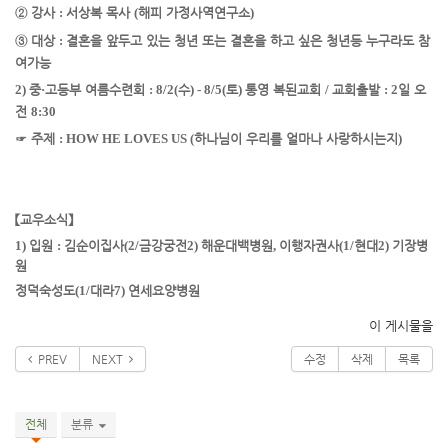
②
강사
:
서상복 목사
(
해피 가정사역연구소
)
③
대상
:
결혼을 앞두고 있는 청년 또는 결혼을 하고 싶은 청년
등 누구라도 참
여가능
2)
중
·
고등부 여름수련회
: 8/2(
수
) - 8/5(
토
)
통영 복된교회
/
교회출발
: 2
일 오
전
8:30
☞
주제
: HOW HE LOVES US (
하나님이 우리를 얼마나 사랑하시는지
)
【
교우소식
】
1)
입원
:
김순이
집사
(2/
금강궁전
2)
해운대백병원
,
이행자
권사
(1/
현대
2)
기장병
원
정덕숙
성도
(1/
대라
7)
연세요양병원
이 게시물을
PREV
NEXT
수정
삭제
목록
전체
분류