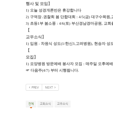
행사 및 모임】
1) 오늘 성경개론반은 휴강합니다
2) 구역장․권찰회 봄 단합대회 : 4/5(금) 대구수목원,교
3) 초등1부 봄소풍 : 4/6(토) 부산경남경마공원, 교회출
【
교우소식】
1) 입원 - 차원식 성도(1/한신3,고려병원), 현송자 성
【
모집】
1) 요양병원 방문예배 봉사자 모집 : 매주일 오후예배
☞ 다음주(4/7) 부터 시행됩니다.
PREV
NEXT
전체
교회소식
교우소식