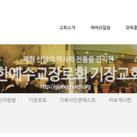
교회소개
예배와말씀
양육
메뉴 건너뛰기
진자랑방
기장포토
가족사진콘테스트
자유게시판