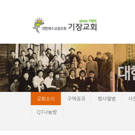
교회소식
구역공과
행사앨범
사
QT나눔방