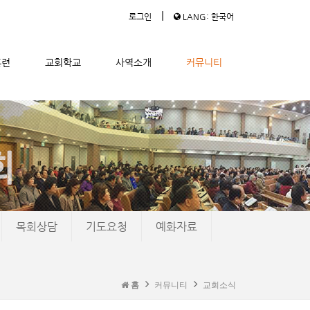
|
로그인
LANG: 한국어
훈련
교회학교
사역소개
커뮤니티
목회상담
기도요청
예화자료
홈
커뮤니티
교회소식