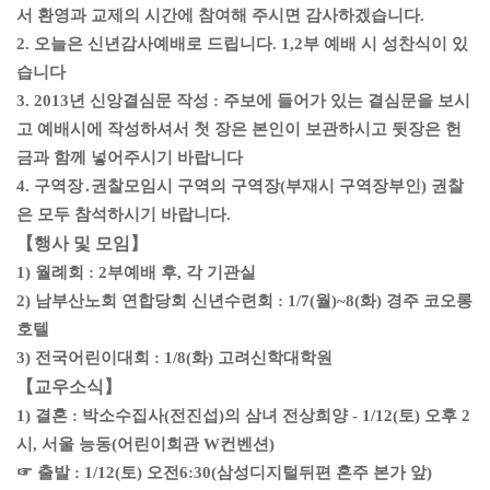
서 환영과 교제의 시간에 참여해 주시면 감사하겠습니다.
2. 오늘은 신년감사예배로 드립니다. 1,2부 예배 시 성찬식이 있
습니다
3. 2013년 신앙결심문 작성 : 주보에 들어가 있는 결심문을 보시
고 예배시에 작성하셔서 첫 장은 본인이 보관하시고 뒷장은 헌
금과 함께 넣어주시기 바랍니다
4. 구역장․권찰모임시 구역의 구역장(부재시 구역장부인) 권찰
은 모두 참석하시기 바랍니다.
【행사 및 모임】
1) 월례회 : 2부예배 후, 각 기관실
2) 남부산노회 연합당회 신년수련회 : 1/7(월)~8(화) 경주 코오롱
호텔
3) 전국어린이대회 : 1/8(화) 고려신학대학원
【교우소식】
1) 결혼 : 박소수집사(전진섭)의 삼녀 전상희양 - 1/12(토) 오후 2
시, 서울 능동(어린이회관 W컨벤션)
☞ 출발 : 1/12(토) 오전6:30(삼성디지털뒤편 혼주 본가 앞)