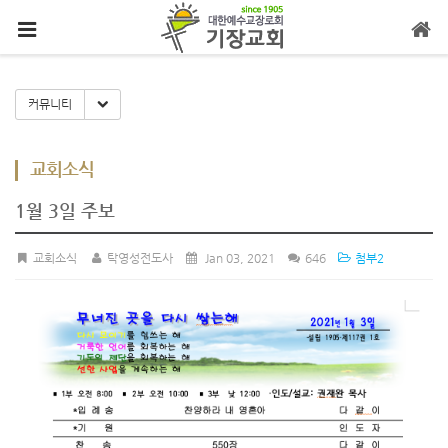
메뉴 건너뛰기
Toggle Dropdown
커뮤니티
교회소식
1월 3일 주보
교회소식
탁영성전도사
Jan 03, 2021
646
첨부2