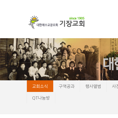
교회소식
구역공과
행사앨범
사
QT나눔방