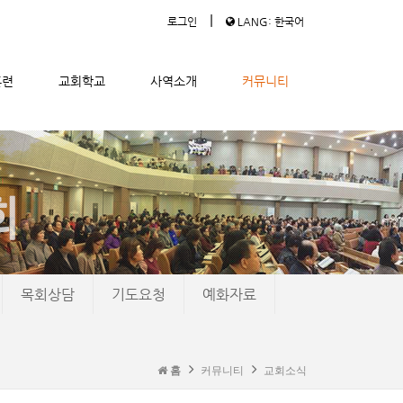
|
로그인
LANG: 한국어
훈련
교회학교
사역소개
커뮤니티
목회상담
기도요청
예화자료
홈
커뮤니티
교회소식