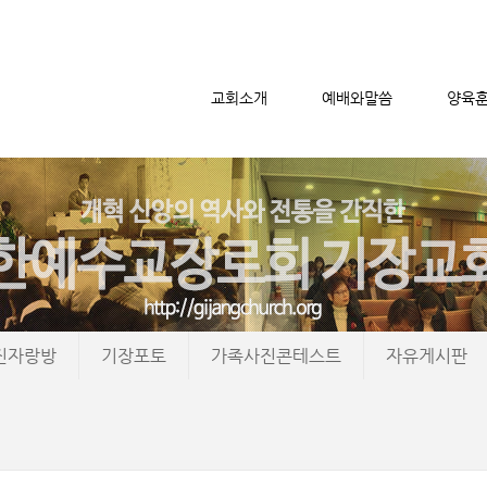
교회소개
예배와말씀
양육
메뉴 건너뛰기
진자랑방
기장포토
가족사진콘테스트
자유게시판