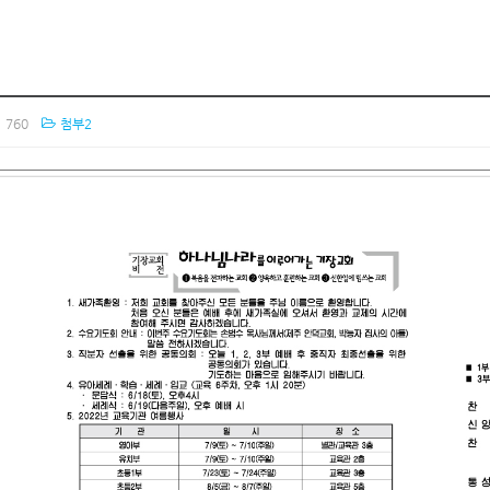
760
첨부2