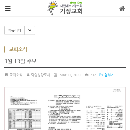
메뉴 건너뛰기
Toggle Dropdown
커뮤니티
교회소식
3월 13일 주보
교회소식
탁영성강도사
Mar 11, 2022
732
첨부2