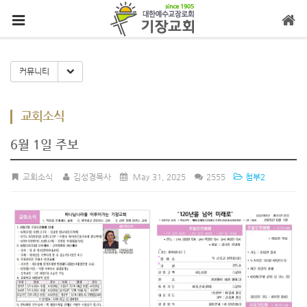
메뉴 건너뛰기
Toggle Dropdown
커뮤니티
교회소식
6월 1일 주보
교회소식
김성경목사
May 31, 2025
2555
첨부2