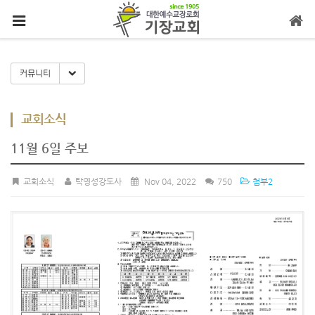
메뉴 건너뛰기
Toggle Dropdown
커뮤니티
교회소식
11월 6일 주보
교회소식
탁영성강도사
Nov 04, 2022
750
첨부2