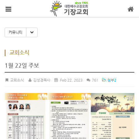
메뉴 건너뛰기
Toggle Dropdown
커뮤니티
교회소식
1월 22일 주보
교회소식
김성경목사
Feb 22, 2023
761
첨부2