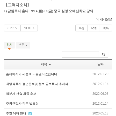
【교역자소식
】
1) 담임목사 출타 : 9/14(월)-18(금) 중국 심양 오애신학교 강의
이 게시물을
PREV
NEXT
수정
삭제
목록
전체
분류
제목
날짜
홈페이지가 새롭게 리뉴얼되었습니다.
2012.01.20
최명식목사 정년은퇴및 원로.공로목사 추대식
2012.01.14
직분자 선출 최종 후보
2022.06.08
주창근집사 작곡 발표회
2012.01.14
주일 예배 안내
2020.05.13