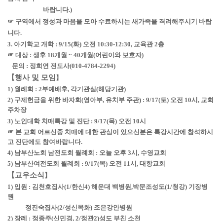
바랍니다.)
☞ 구역에서 정성과 마음을 모아 수료하시는 새가족을 격려해주시기 바랍
니다.
3. 아기학교 개학 : 9/15(화) 오전 10:30-12:30, 교육관 2층
☞ 대상 : 생후 18개월 ~ 40개월(어린이와 보호자)
문의 : 정희연 전도사(010-4784-2294)
【행사 및 모임
】
1) 월례회 : 2부예배후, 각기관실(해당기관)
2) 구제헌금을 위한 바자회(영아부, 유치부 주관) : 9/17(토) 오전 10시, 교회
주차장
3) 노인대학 치매특강 및 진단 : 9/17(목) 오전 10시
☞ 본 교회 어르신중 치매에 대한 관심이 있으신분은 특강시간에 참석하시
고 진단에도 참여바랍니다.
4) 남부산노회 남전도회 월례회 : 오늘 오후 3시, 수영교회
5) 남부산여전도회 월례회 : 9/17(목) 오전 11시, 대항교회
【교우소식
】
1) 입원 : 김천호집사(1/한신4) 해운대 백병원,박문조성도(1/청강) 기장병
원
정진숙집사(2/성신목화) 조은강안병원
2) 장례 : 정종주(신민경, 2/정관2)성도 부친 소천