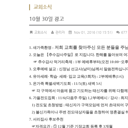
교회소식
10월 30일 광고
교회소식
관리자
Nov 01, 2016
(10:15:51)
677
저희 교회를 찾아주신 모든 분들을 주
1. 새가족환영 :
2. 오늘은 【추수감사주일】로 지킵니다. 한해를 돌아보며 
☞ 추수감사 먹거리축제 : 1부 예배후부터(오전 10:00~오후 1
3. 오후예배 설교 : 신정님 선교사(남미)님께서 말씀전하십니다
4. 유아세례· 학습· 세례· 입교 교육(3회차) : 2부예배후(1시)
5. 온가족 특별새벽기도회 : 11/5(토) 새벽 5시
☞ 각 구역에서 마음에 품고 기도하는 태신자를 위해 다함께
6. 가을전도집회 : 11/6(다음주 주일) 1,2부예배시 / 강사 :
1) 전도및 초청방법 : 태신자가 구역모임에 먼저 초대되어
2) 불신가족이나 주변 전도대상자들을 초청하여 영혼결실 하
7. 서리집사 후보추천
☞자격요건 : ① 12월 기준 기장교회 등록 후 3개월