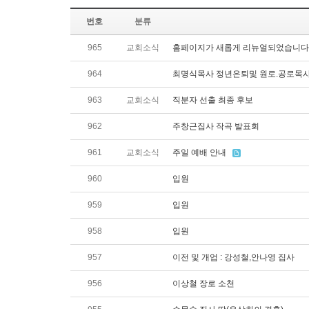
번호
분류
965
교회소식
홈페이지가 새롭게 리뉴얼되었습니다
964
최명식목사 정년은퇴및 원로.공로목
963
교회소식
직분자 선출 최종 후보
962
주창근집사 작곡 발표회
961
교회소식
주일 예배 안내
960
입원
959
입원
958
입원
957
이전 및 개업 : 강성철,안나영 집사
956
이상철 장로 소천