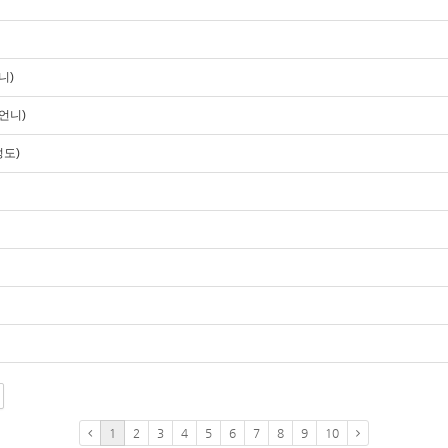
니)
언니)
성도)
1
2
3
4
5
6
7
8
9
10