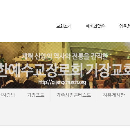
교회소개
예배와말씀
양육
메뉴 건너뛰기
진자랑방
기장포토
가족사진콘테스트
자유게시판