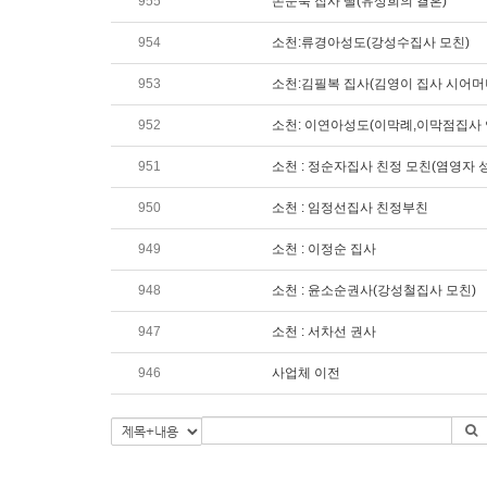
955
손문숙 집사 딸(유상희의 결혼)
954
소천:류경아성도(강성수집사 모친)
953
소천:김필복 집사(김영이 집사 시어머
952
소천: 이연아성도(이막례,이막점집사 
951
소천 : 정순자집사 친정 모친(염영자 
950
소천 : 임정선집사 친정부친
949
소천 : 이정순 집사
948
소천 : 윤소순권사(강성철집사 모친)
947
소천 : 서차선 권사
946
사업체 이전