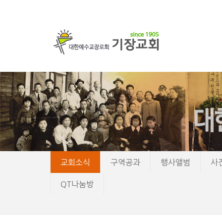
교회소식
구역공과
행사앨범
사
QT나눔방