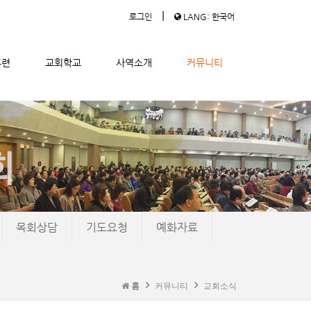
|
로그인
LANG: 한국어
훈련
교회학교
사역소개
커뮤니티
목회상담
기도요청
예화자료
홈
커뮤니티
교회소식