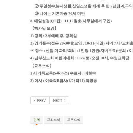
② 주일성수,봉사생활,십일조생활,세례 후 만 2년경과,구
③ 나이는 기혼자중 70세 미만
8. 매일성경(QT집) : 11,12월호(사무실에서 구입)
【행사및 모임】
1) 당회 : 2부예배 후, 당회실
2) 영커플부(젊은 20-30대)모임 : 10/31(내일) 저녁 7시 /교회출
☞ 장소 : 센텀 더 파티/회비 : 1인당 1만원(자녀무료)/문의 :
4)
남부산노회 어린이대회 : 11/5(토) 오전 10시, 수영교회당
【교우소식】
1)
새가족교육(5주과정) 수료자 : 이현숙
2)
이사 : 이숙희B집사(1/대라11) 화명동
PREV
NEXT
전체
교회소식
교우소식