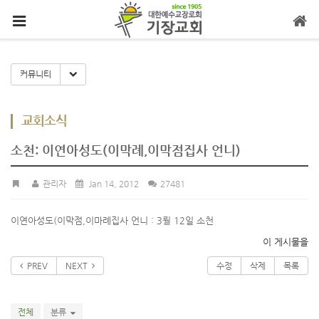
메뉴 건너뛰기
Toggle Dropdown
커뮤니티
교회소식
소천: 이연아성도(이막례,이막점집사 언니)
관리자
Jan 14, 2012
27481
이연아성도(이막점,이마례집사 언니 : 3뤌 12일 소천
이 게시물을
PREV
NEXT
수정
삭제
목록
전체
분류