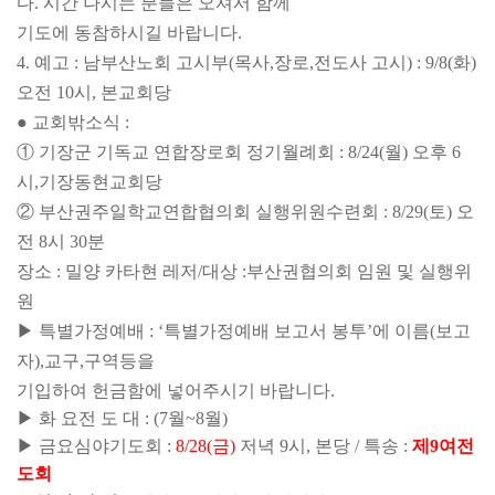
다. 시간 나시는 분들은 오셔서 함께
기도에 동참하시길 바랍니다.
4. 예고 : 남부산노회 고시부
(목사,장로,전도사 고시) : 9/8(화)
오전 10시, 본교회당
● 교회밖소식 :
① 기장군 기독교 연합장로회 정기월례회 : 8/24(월) 오후 6
시,기장동현교회당
② 부산권주일학교
연합협의회 실행위원
수련회 : 8/29(토) 오
전 8시 30분
장소 : 밀양 카타현 레저
/
대상 :
부산권
협의회 임원 및 실행위
원
▶ 특
별
가
정
예
배 : ‘특별가정예배 보고서 봉투’에 이름(보고
자),교구,구역등을
기입하여 헌금함에 넣어주시기 바랍니다.
▶ 화 요
전 도 대 :
(7월
~
8월)
▶ 금요심야기도회 :
8/28(금)
저녁 9시, 본당 / 특송 :
제9여전
도회