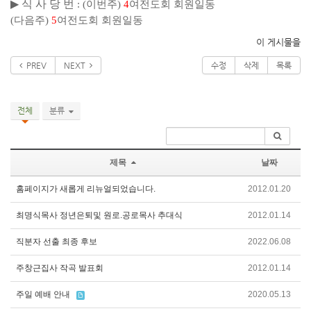
▶
식 사 당 번
:
(이번주)
4
여전도회 회원일동
(다음주)
5
여전도회 회원일동
이 게시물을
PREV
NEXT
수정
삭제
목록
전체
분류
제목
날짜
홈페이지가 새롭게 리뉴얼되었습니다.
2012.01.20
최명식목사 정년은퇴및 원로.공로목사 추대식
2012.01.14
직분자 선출 최종 후보
2022.06.08
주창근집사 작곡 발표회
2012.01.14
주일 예배 안내
2020.05.13