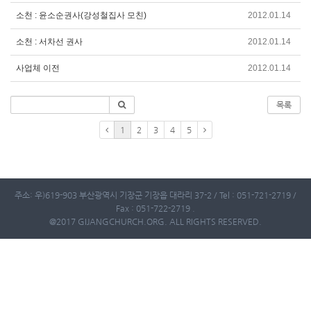
소천 : 윤소순권사(강성철집사 모친)
2012.01.14
소천 : 서차선 권사
2012.01.14
사업체 이전
2012.01.14
목록
1
2
3
4
5
주소: 우)619-903 부산광역시 기장군 기장읍 대라리 37-2 / Tel : 051-721-2719 /
Fax : 051-722-2719 .
@2017 GIJANGCHURCH.ORG. ALL RIGHTS RESERVED.