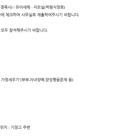
성경목사
) /
유아세례
-
자모실
(
박원식장로
)
란에 체크하여 사무실로 제출하여주시기 바랍니다
.
 모두 참석해주시기 바랍니다
.
 가정세우기
’(
부부
,
자녀양육
,
양성평등
문제 등
)
위치
:
기장고 주변