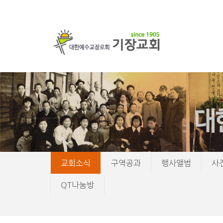
교회소식
구역공과
행사앨범
사
QT나눔방