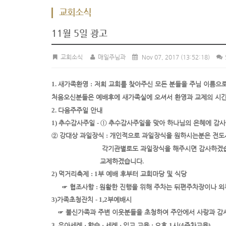
교회소식
11월 5일 광고
교회소식
매일주님과
Nov 07, 2017
(13:52:18)
1.
새가족환영
:
저희 교회를 찾아주신 모든 분들을 주님 이름으
처음오신
분들은 예배
후에 새가족실에 오셔서 환영과 교제의 시
2.
다음주
주일 안내
1)
추수감사주일
-
①
추수감사주일을 맞아 하나님의 은혜에 감
②
강대상 과일장식
:
개인적으로 과일장식을 원하시는
분은 전도
각
기관별로도 과일장식을 해주시면 감사하겠
교제하겠습니다
.
2)
먹거리축제
: 1
부 예배 후
부터 교회마당 및 식당
☞
협조사항
:
원활한 진행을 위해 주차는 뒤편
주차장이나 외
3)
가족초청잔치
- 1,2
부예배
시
☞
불신가족과 주변 이웃
분들을 초청하여 주안에서 사랑과 감
3.
유아세례
·
학습
·
세례
·
입교 교육
:
오후
1
시
(4
주차교육
)