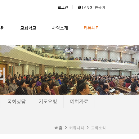
|
로그인
LANG: 한국어
훈련
교회학교
사역소개
커뮤니티
목회상담
기도요청
예화자료
홈
커뮤니티
교회소식