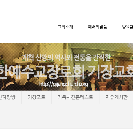
교회소개
예배와말씀
양육
메뉴 건너뛰기
진자랑방
기장포토
가족사진콘테스트
자유게시판