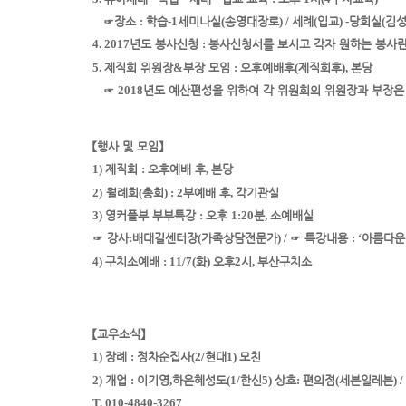
☞
장소
:
학습
-
1
세미나실
(
송영대장로
) /
세례
(
입교
) -
당회실
(
김
4. 2017
년도 봉사신청
:
봉사신청서를 보시고 각자 원하는 봉사
5.
제직회 위원장
&
부장 모임
:
오후예배
후
(
제직회
후
),
본당
☞
2018
년도 예산편성을 위하여 각 위원회의 위원장과 부장은
【
행사 및 모임
】
1)
제직회
:
오후예배 후
,
본당
2)
월례회
(
총회
) : 2
부예배 후
,
각기관실
3)
영커플부 부부특강
:
오후
1:20
분
,
소예배실
☞
강사
:
배대길
센터장
(
가족상담전문가
) /
☞
특강내용
: ‘
아름다운
4)
구치소예배
: 11/7(
화
)
오후
2
시
,
부산구치소
【
교우소식
】
1)
장례
:
정차순집사
(2/
현대
1)
모친
2)
개업
:
이기영
,
하은혜성도
(1/
한신
5)
상호
:
편의점
(
세븐
일레븐
) /
T. 010-4840-3267