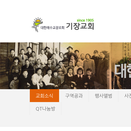
교회소식
구역공과
행사앨범
사
QT나눔방