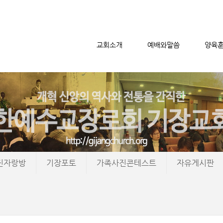
교회소개
예배와말씀
양육
메뉴 건너뛰기
진자랑방
기장포토
가족사진콘테스트
자유게시판