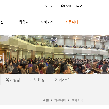
|
로그인
LANG: 한국어
훈련
교회학교
사역소개
커뮤니티
목회상담
기도요청
예화자료
홈
커뮤니티
교회소식