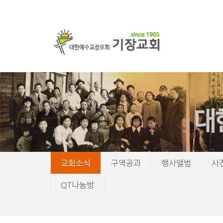
교회소식
구역공과
행사앨범
사
QT나눔방