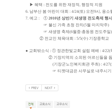
▶ 혜택 : 전도를 위한 재정적, 행정적 지원
6. 남부산 봄 어린이 대회 : 4/24(토) 오전
9시, 용소
7. 예고 : ①
2010년 상반기 새
생명 전도축제 행사
☞ 불신 가족 초청 잔치(5월 마지막주)
☞ 새
생명 축제
(6월중
:
총동원 전도주일)
② 전교인 체육대회 : 5/5(수) 기장중학교
● 교회밖소식 : ① 정관한빛교회 설립 예배 : 4/22
②
기장지역의 소외된 어르신들을 돕기
(기장군노인복지회관 주최) : 4/27(화) 11:
☞ 티켓대금은 사무실로 내주시기 바
PREV
NEXT
전체
교회소식
교우소식