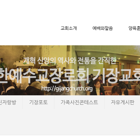
교회소개
예배와말씀
양육
메뉴 건너뛰기
진자랑방
기장포토
가족사진콘테스트
자유게시판