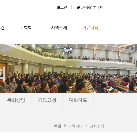
|
로그인
LANG: 한국어
훈련
교회학교
사역소개
커뮤니티
목회상담
기도요청
예화자료
홈
커뮤니티
교회소식