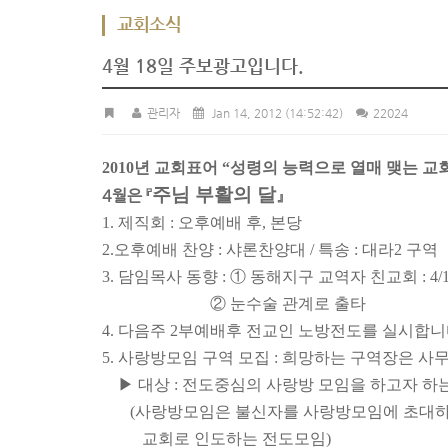
교회소식
4월 18일 주보광고입니다.
관리자
Jan 14, 2012
(14:52:42)
22024
2010년 교회표어 “성령의 능력으로 열매 맺는 교
주님 부활의 달
4월은 『
』
1. 제직회 : 오후예배 후, 본당
2.
오후예배 찬양 : 샤론찬양대 / 특송 : 대라2 구역
3. 담임목사 동향 : ① 동해지구 교역자 친교회 : 4/
② 눈
수술 관계로 출타
4. 다음주 2부예배후 전교인 노방전도를 실시합니
5. 사랑방
모임 구역 모집 : 희망하는 구역장은 사
▶ 대상 : 전도중심의 사랑방 모임을 하고자 하
(사랑방
모임은 불신자를 사랑방
모임에 초대하
교회로 인도하는 전도모임)