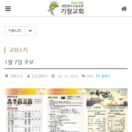
메뉴 건너뛰기
Toggle Dropdown
커뮤니티
교회소식
1월 7일 주보
교회소식
김성경목사
Jan 16, 2023
806
첨부2