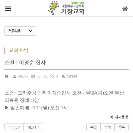
메뉴 건너뛰기
Toggle Dropdown
커뮤니티
교회소식
소천 : 이정순 집사
관리자
Jan 14, 2012
26395
소천 : 교리주공구역 이정순집사 소천 - 5/8일(금)소천,부산
의료원 장례식장
▶ 발인예배 : 5/11(월) 오전 7시
이 게시물을
PREV
NEXT
수정
삭제
목록