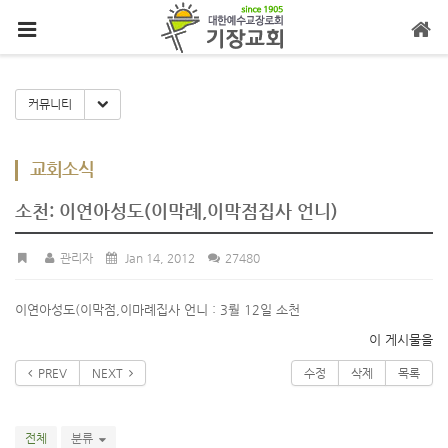
메뉴 건너뛰기
Toggle Dropdown
커뮤니티
교회소식
소천: 이연아성도(이막례,이막점집사 언니)
관리자
Jan 14, 2012
27480
이연아성도(이막점,이마례집사 언니 : 3뤌 12일 소천
이 게시물을
PREV
NEXT
수정
삭제
목록
전체
분류