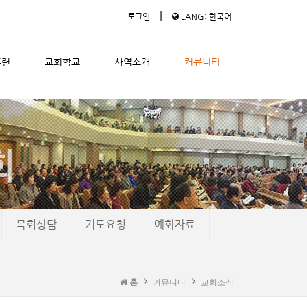
|
로그인
LANG: 한국어
훈련
교회학교
사역소개
커뮤니티
목회상담
기도요청
예화자료
홈
커뮤니티
교회소식