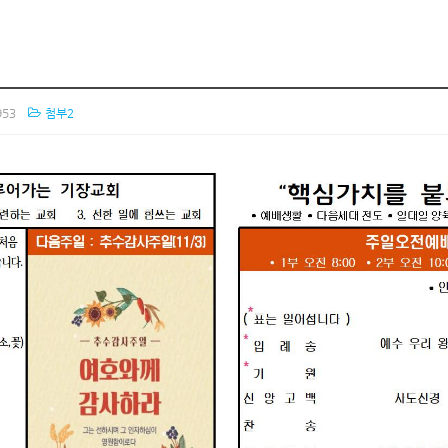
53
첨부2