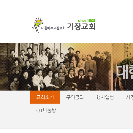
교회소식
구역공과
행사앨범
사
QT나눔방