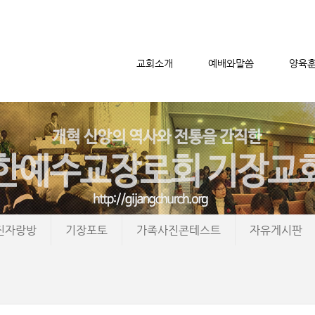
교회소개
예배와말씀
양육
메뉴 건너뛰기
진자랑방
기장포토
가족사진콘테스트
자유게시판