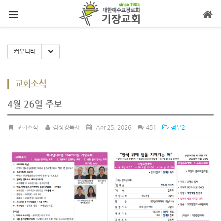
메뉴 건너뛰기
Toggle Dropdown
커뮤니티
교회소식
4월 26일 주보
교회소식
김성경목사
Apr 25, 2026
451
첨부2