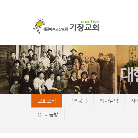
교회소식
구역공과
행사앨범
사
QT나눔방