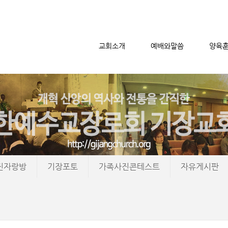
교회소개
예배와말씀
양육
메뉴 건너뛰기
진자랑방
기장포토
가족사진콘테스트
자유게시판