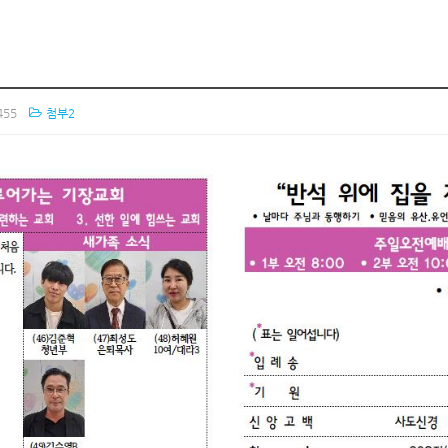
455
첨부2