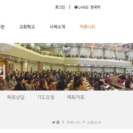
|
로그인
LANG: 한국어
훈련
교회학교
사역소개
커뮤니티
목회상담
기도요청
예화자료
홈
커뮤니티
교회소식