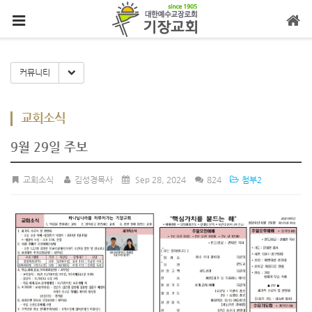
메뉴 건너뛰기
Toggle Dropdown
커뮤니티
교회소식
9월 29일 주보
교회소식
김성경목사
Sep 28, 2024
824
첨부2